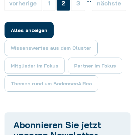
vorherige
1
2
3
nächste
Alles anzeigen
Wissenswertes aus dem Cluster
Mitglieder im Fokus
Partner im Fokus
Themen rund um BodenseeAIRea
Abonnieren Sie jetzt
unseren Newsletter