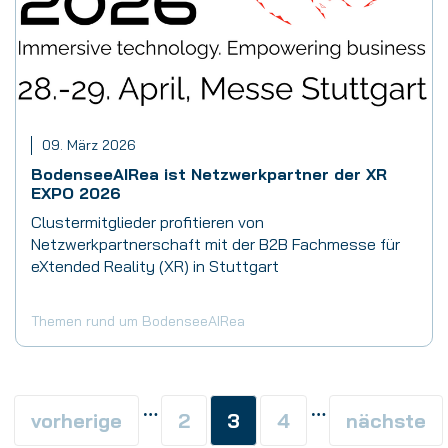
09. März 2026
BodenseeAIRea ist Netzwerkpartner der XR
EXPO 2026
Clustermitglieder profitieren von
Netzwerkpartnerschaft mit der B2B Fachmesse für
eXtended Reality (XR) in Stuttgart
Themen rund um BodenseeAIRea
…
…
vorherige
2
3
4
nächste