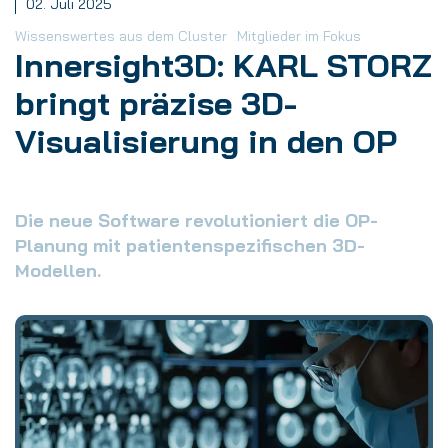
02. Juli 2025
Wissenswertes aus dem Cluster
Mitglieder im Fokus
Innersight3D: KARL STORZ
bringt präzise 3D-
Visualisierung in den OP
Die neue Software revolutioniert die OP-
Planung mit patientenspezifischen 3D-
Modellen.