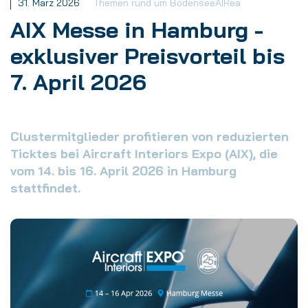
31. März 2026
Themen rund um BodenseeAIRea
AIX Messe in Hamburg -
exklusiver Preisvorteil bis
7. April 2026
Clustermitglieder profitieren von reduzierten
Ticktes bei Aircraft Interiors Expo (AIX), die
vom 14. bis 16. April 2026 in Hamburg
stattfindet.