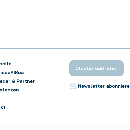
seite
Cluster beitreten
nseeAIRea
ieder & Partner
Newsletter abonnier
etenzen
akt