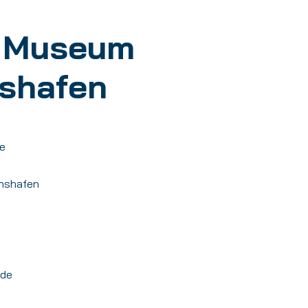
n Museum
hshafen
e
chshafen
.de