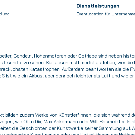
Dienstleistungen
tlung
Eventlocation für Unternehm
peller, Gondeln, Höhenmotoren oder Getriebe sind neben histo
uftschiffe zu sehen. Sie lassen multimedial aufleben, wer die 
chrecklichsten Katastrophen. Außerdem beantworten sie die Fra
oß ist wie ein Airbus, aber dennoch leichter als Luft und wie er
 bilden zudem Werke von Künstler*innen, die sich während de
zogen, wie Otto Dix, Max Ackermann oder Willi Baumeister. In a
itet die Geschichten der Kunstwerke seiner Sammlung auf. A
r verlagerten Kunstwerken oder von Hetzaktionen der Nationa