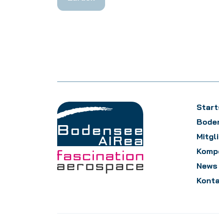
Start
Bode
Mitgl
Komp
News
Kont